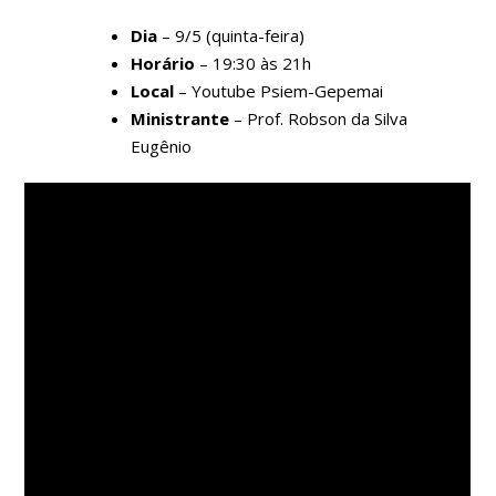
Dia
– 9/5 (quinta-feira)
Horário
– 19:30 às 21h
Local
– Youtube Psiem-Gepemai
Ministrante
– Prof. Robson da Silva
Eugênio