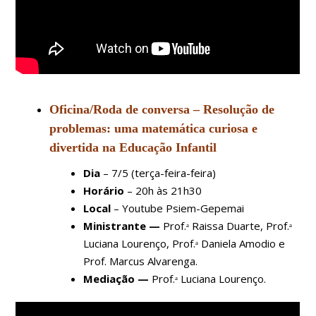
Oficina/Roda de conversa
–
Resolução de
problemas: uma matemática curiosa e
divertida na Educação Infantil
Dia
– 7/5 (terça-feira-feira)
Horário
– 20h às 21h30
Local
– Youtube Psiem-Gepemai
Ministrante —
Prof.ᵃ Raissa Duarte, Prof.ᵃ
Luciana Lourenço, Prof.ᵃ Daniela Amodio e
Prof. Marcus Alvarenga.
Mediação —
Prof.ᵃ Luciana Lourenço.