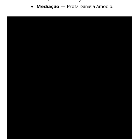
Mediação —
Prof.ᵃ Daniela Amodio.