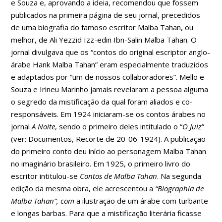
e Souza e, aprovando a ideia, recomendou que fossem
publicados na primeira página de seu jornal, precedidos
de uma biografia do famoso escritor Malba Tahan, ou
melhor, de Ali Yezzid Izz-edin Ibn-Salin Malba Tahan. O
jornal divulgava que os “contos do original escriptor anglo-
árabe Hank Malba Tahan” eram especialmente traduzidos
e adaptados por “um de nossos collaboradores”. Mello e
Souza e Irineu Marinho jamais revelaram a pessoa alguma
o segredo da mistificação da qual foram aliados e co-
responsáveis. Em 1924 iniciaram-se os contos árabes no
jornal
A Noite
, sendo o primeiro deles intitulado o “
O Juiz
”
(ver: Documentos, Recorte de 20-06-1924). A publicação
do primeiro conto deu início ao personagem Malba Tahan
no imaginário brasileiro. Em 1925, o primeiro livro do
escritor intitulou-se
Contos de Malba Tahan
. Na segunda
edição da mesma obra, ele acrescentou a
“Biographia de
Malba Tahan”, com
a ilustração de um árabe com turbante
e longas barbas. Para que a mistificação literária ficasse