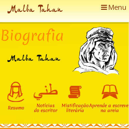
Menu
B
i
o
g
r
a
f
i
a
N
o
t
í
c
i
a
s
M
i
s
t
i
f
i
c
a
ç
ã
o
A
p
r
e
n
d
e
a
e
s
c
r
e
v
e
R
e
s
u
m
o
d
o
e
s
c
r
i
t
o
r
l
i
t
e
r
á
r
i
a
n
a
a
r
e
i
a