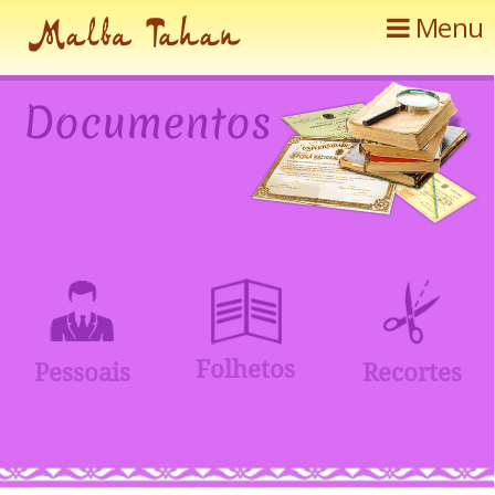
Menu
D
o
c
u
m
e
n
t
o
s
F
o
l
h
e
t
o
s
P
e
s
s
o
a
i
s
R
e
c
o
r
t
e
s