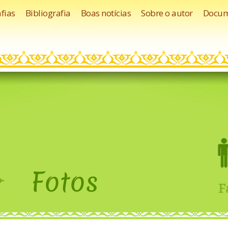
fias
Bibliografia
Boas notícias
Sobre o autor
Docum
F
o
t
o
s
F