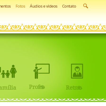
entos
Fotos
Áudios e vídeos
Contato
r
o
P
r
o
f
e
s
s
s
a
m
í
l
i
a
R
e
t
r
a
t
o