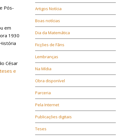
de Pós-
Artigos Notícia
Boas notícias
uou em
Dia da Matemática
itora 1930
História
Ficções de Fãns
Lembranças
lio César
Na Mídia
teses e
Obra disponível
Parceria
Pela Internet
Publicações digitais
Teses