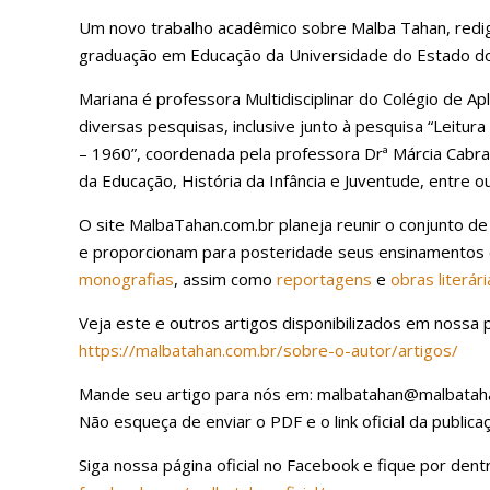
Um novo trabalho acadêmico sobre Malba Tahan, redig
graduação em Educação da Universidade do Estado do R
Mariana é professora Multidisciplinar do Colégio de A
diversas pesquisas, inclusive junto à pesquisa “Leitu
– 1960”, coordenada pela professora Drª Márcia Cabra
da Educação, História da Infância e Juventude, entre ou
O site MalbaTahan.com.br planeja reunir o conjunto de
e proporcionam para posteridade seus ensinamentos e
monografias
, assim como
reportagens
e
obras literári
Veja este e outros artigos disponibilizados em nossa p
https://malbatahan.com.br/sobre-o-autor/artigos/
Mande seu artigo para nós em: malbatahan@malbataha
Não esqueça de enviar o PDF e o link oficial da publicaç
Siga nossa página oficial no Facebook e fique por den