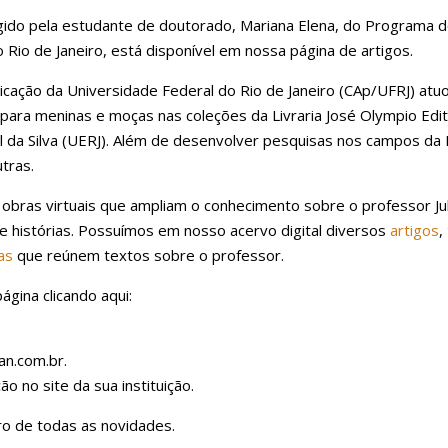
ido pela estudante de doutorado, Mariana Elena, do Programa 
io de Janeiro, está disponível em nossa página de artigos.
plicação da Universidade Federal do Rio de Janeiro (CAp/UFRJ) at
ra para meninas e moças nas coleções da Livraria José Olympio Ed
l da Silva (UERJ). Além de desenvolver pesquisas nos campos da 
tras.
 obras virtuais que ampliam o conhecimento sobre o professor Ju
 histórias. Possuímos em nosso acervo digital diversos
artigos
,
as
que reúnem textos sobre o professor.
ágina clicando aqui:
n.com.br.
ão no site da sua instituição.
tro de todas as novidades.