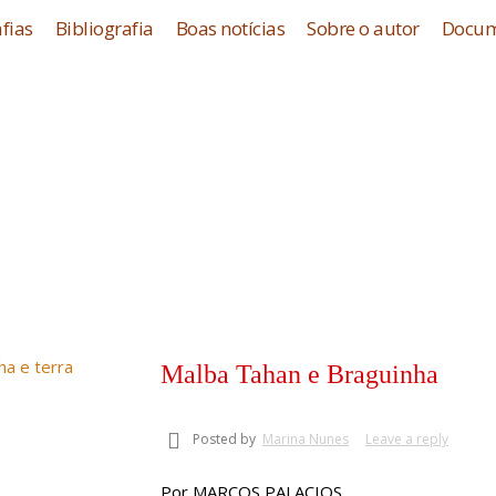
fias
Bibliografia
Boas notícias
Sobre o autor
Docum
Malba Tahan e Braguinha
Posted by
Marina Nunes
Leave a reply
Por MARCOS PALACIOS