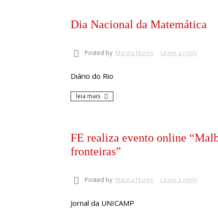
Dia Nacional da Matemática
Posted by
Marina Nunes
Leave a reply
Diário do Rio
leia mais
FE realiza evento online “Ma
fronteiras”
Posted by
Marina Nunes
Leave a reply
Jornal da UNICAMP