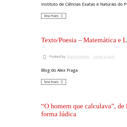
Instituto de Ciências Exatas e Naturais do 
leia mais
Texto/Poesia – Matemática e L
Posted by
Marina Nunes
Leave a reply
Blog do Alex Fraga
leia mais
“O homem que calculava”, de 
forma lúdica