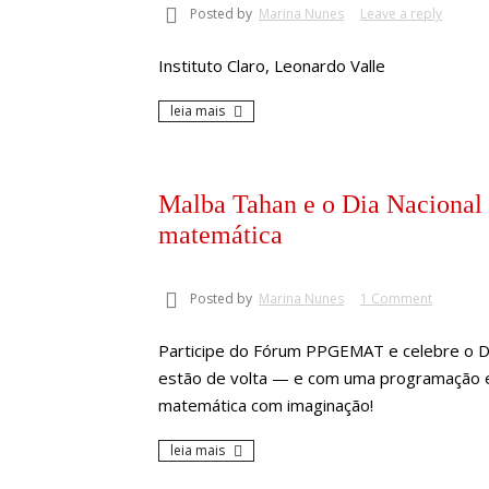
Posted by
Marina Nunes
Leave a reply
Instituto Claro, Leonardo Valle
leia mais
Malba Tahan e o Dia Nacional 
matemática
Posted by
Marina Nunes
1 Comment
Participe do Fórum PPGEMAT e celebre o D
estão de volta — e com uma programação e
matemática com imaginação!
leia mais