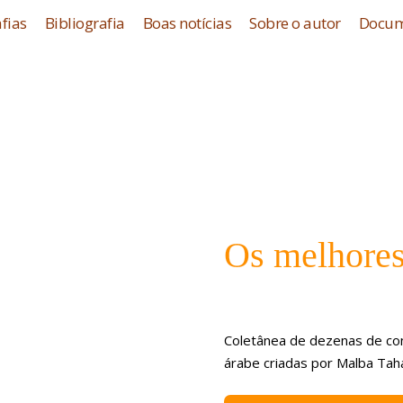
fias
Bibliografia
Boas notícias
Sobre o autor
Docum
Os melhores
Coletânea de dezenas de con
árabe criadas por Malba Taha