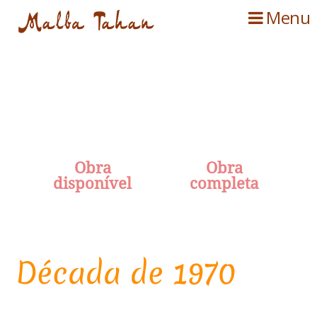
Menu
O
b
r
a
O
b
r
a
d
i
s
p
o
n
í
v
e
l
c
o
m
p
l
e
t
a
Década de 1970