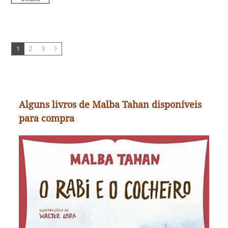
1
2
3
Alguns livros de Malba Tahan disponíveis
para compra
O rabi e o cocheiro
Em uma viagem, o cocheiro salvou do ataque de
uma cobra o sábio Rabi que conduzia. Agradecido,
a pedido do cocheiro, o Rabi aceitou que
trocassem de papéis. O cocheiro só não esperava
ter que responder a perguntas de homens cultos
que encontravam. Como o Rabi e o cocheiro