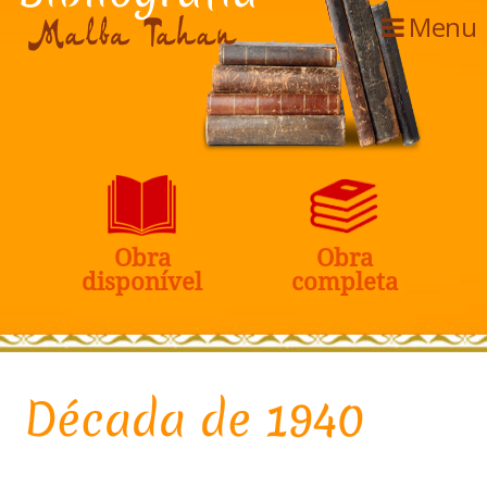
Menu
O
b
r
a
O
b
r
a
d
i
s
p
o
n
í
v
e
l
c
o
m
p
l
e
t
a
Década de 1940