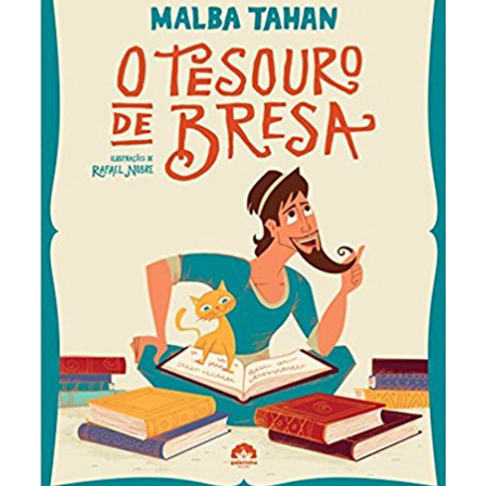
O alfaiate Enedim sonhava em se tornar rico. Um
misterioso vendedor lhe ofereceu um livro com a
localização do lendário tesouro de Bresa. O livro
era repleto de códigos e escrito em vários idiomas.
Enedim conseguiu descobrir o tesouro? O que
aconteceu?