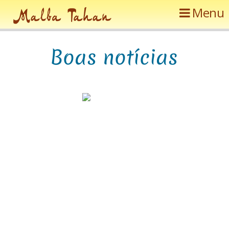
Menu
B
o
a
s
n
o
t
í
c
i
a
s