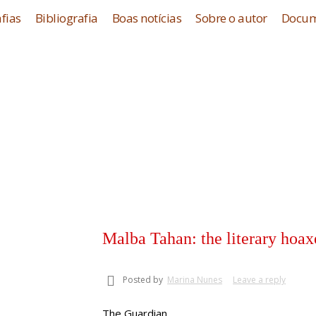
fias
Bibliografia
Boas notícias
Sobre o autor
Docum
Malba Tahan: the literary hoa
Posted by
Marina Nunes
Leave a reply
The Guardian