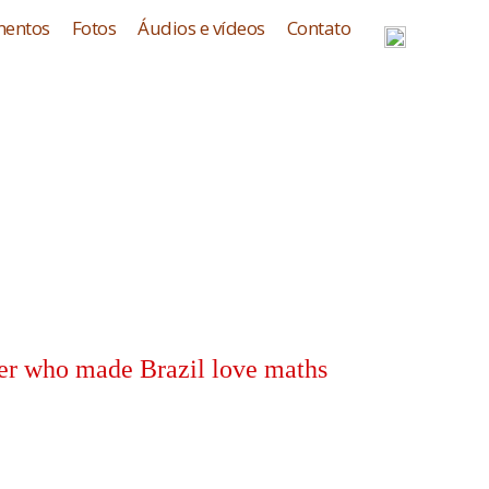
entos
Fotos
Áudios e vídeos
Contato
xer who made Brazil love maths