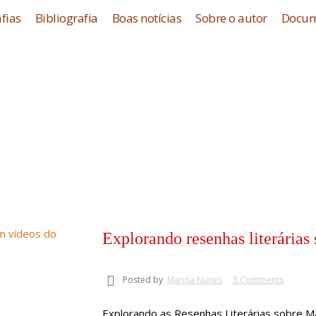
fias
Bibliografia
Boas notícias
Sobre o autor
Docum
Explorando resenhas literárias
Posted by
Marina Nunes
3 Comments
Explorando as Resenhas Literárias sobre Ma