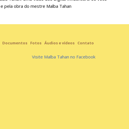
a e pela obra do mestre Malba Tahan
Documentos
Fotos
Áudios e vídeos
Contato
Visite Malba Tahan no Facebook