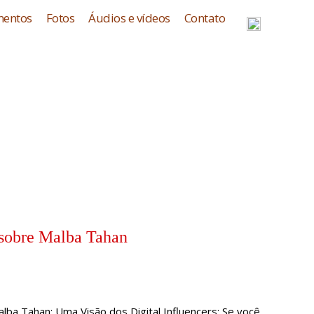
entos
Fotos
Áudios e vídeos
Contato
 sobre Malba Tahan
lba Tahan: Uma Visão dos Digital Influencers: Se você