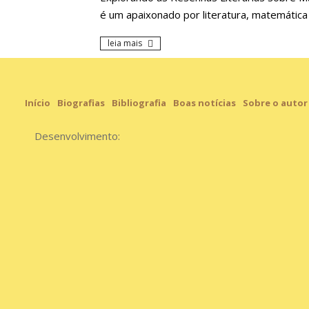
é um apaixonado por literatura, matemátic
leia mais
Início
Biografias
Bibliografia
Boas notícias
Sobre o autor
Desenvolvimento: