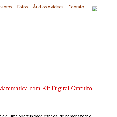
entos
Fotos
Áudios e vídeos
Contato
Matemática com Kit Digital Gratuito
m ele, uma oportunidade especial de homenagear o