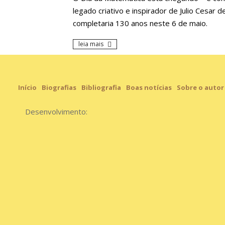
legado criativo e inspirador de Julio Cesar 
completaria 130 anos neste 6 de maio.
leia mais
Início
Biografias
Bibliografia
Boas notícias
Sobre o autor
Desenvolvimento: