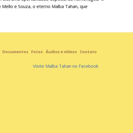
de Mello e Souza, o eterno Malba Tahan, que
Documentos
Fotos
Áudios e vídeos
Contato
Visite Malba Tahan no Facebook