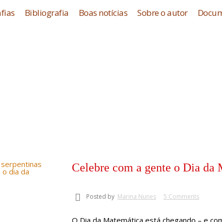
fias
Bibliografia
Boas notícias
Sobre o autor
Docum
Celebre com a gente o Dia da 
Posted by
Marina Nunes
5 Comments
O Dia da Matemática está chegando – e co