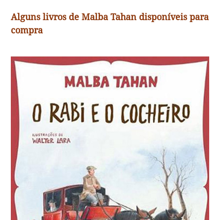
Alguns livros de Malba Tahan disponíveis para
compra
O rabi e o cocheiro
Em uma viagem, o cocheiro salvou do ataque de uma
cobra o sábio Rabi que conduzia. Agradecido, a pedido
do cocheiro, o Rabi aceitou que trocassem de papéis. O
cocheiro só não esperava ter que responder a
perguntas de homens cultos que encontravam. Como o
Rabi e o cocheiro resolveram o problema?
Originalmente intitulado “O rabi, o cocheiro e os anjos
de Deus”.