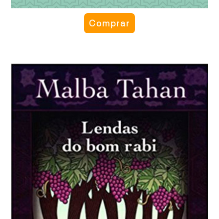
Comprar
Lendas do bom rabi
Visitando os textos sagrados do judaísmo, as lendas do
folclore hebraico e as histórias contadas pela tradição
oral, em “Lendas do bom Rabi”, anteriormente lançado
com o título “Lendas do povo de Deus”, Malba Tahan
faz uma seleção dos mais belos contos judaicos.
Sabedoria, justiça, fé e amor são alguns dos temas
abordados.