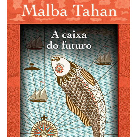
A caixa do futuro
São duas histórias. Na primeira, um príncipe árabe, ao
completar dez anos, pede a seu pai um curioso
presente. Esse tesouro o leva a uma fantástica
aventura por mares e desertos. A segunda, intitulada,
“O guia carajá”, é uma lenda sertaneja passada no
Brasil – o roteiro do bandeirante Anhanguera através
das matas do sertão, guiado por um intrépido carajá.
Livro digital.