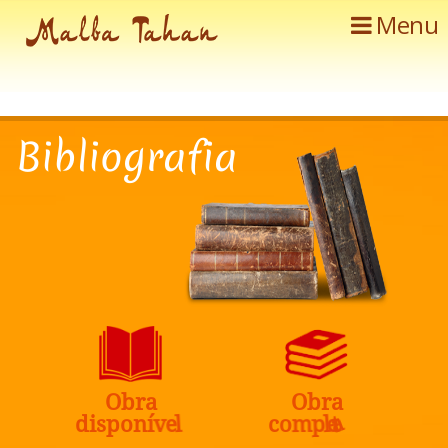
Menu
B
i
b
l
i
o
g
r
a
f
i
a
O
b
r
a
O
b
r
a
a
d
i
s
p
o
n
í
v
e
l
c
o
m
p
l
e
t