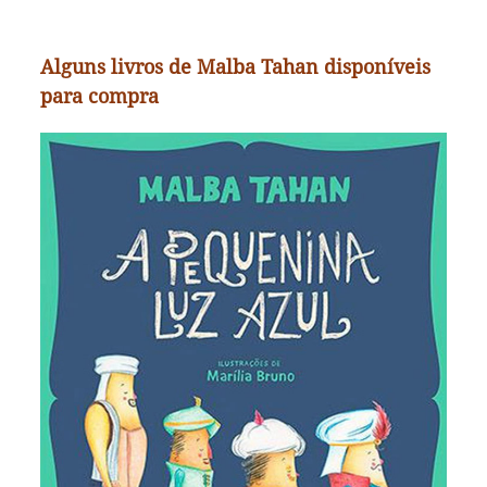
Alguns livros de Malba Tahan disponíveis
para compra
A pequenina luz azul
Ao acordar no meio da madrugada, o sultão El-
Khamir ficou intrigado com uma pequenina luz azul
brilhando ao longe. Ele decidiu investigar. Chamou
todos de seu palácio para ajudá-lo. O que seria a
pequenina luz azul? Teria o sultão sua indagação
respondida? Conheça a história e descubra o que
era a pequenina luz azul.