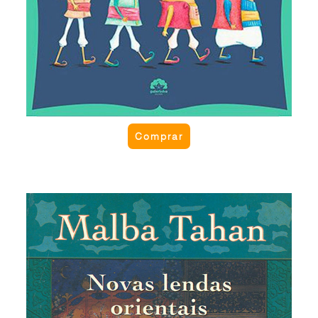
Comprar
Novas lendas orientais
São lendas inspiradas no oriente, que misturam
fantasia, moral e sabedoria. Escritas com a
elegância de Malba Tahan, a obra reúne lendas
como “A primeira rúpia”, “O estratagema de Takla”,
“A fantasia do xeque”, “O domador de elefantes”,
“O problema dos dez mil dinares” e muitas outras.