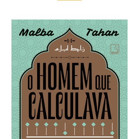
O homem que calculava 100ª Edição
Aventuras do calculista persa Beremiz Samir, que
durante uma longa viagem resolve muitos
problemas empregando a ciência que mais
conhecia: a Matemática. Obra rara, que se tornou
célebre ao brincar com a Matemática em uma
singular narrativa no mundo árabe. Permanece
viva, ultrapassando a 80a. edição.