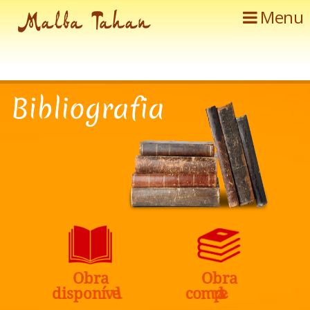
Menu
B
i
b
l
i
o
g
r
a
f
i
a
O
b
r
a
O
b
r
a
a
t
e
l
l
p
e
d
i
s
p
o
n
í
v
c
o
m