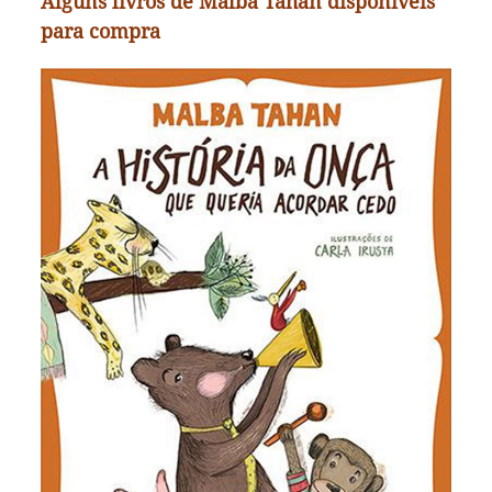
Alguns livros de Malba Tahan disponíveis
para compra
A história da onça que queria acordar
cedo
Dona Onça não andava bem. Ela era capaz de
colocar a vida dos outros moradores da floresta
em risco se não mudasse de ares. O problema era
acordá-la para a viagem… Conto para crianças
com a finalidade de ensinar as vozes de diferentes
animais.