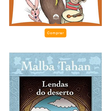
Comprar
Lendas do deserto
Em areias escaldantes do grande deserto,
pontilhadas de guerreiros beduínos, califas, vizires,
povoações humildes e palácios suntuosos se
passam as lendas do deserto. São contos do povo
árabe, originalíssimas.