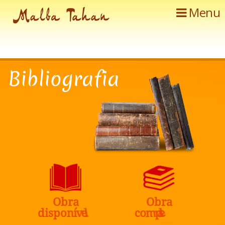
Menu
B
i
b
l
i
o
g
r
a
f
i
a
O
b
r
a
O
b
r
a
a
t
e
l
l
p
e
d
i
s
p
o
n
í
v
c
o
m