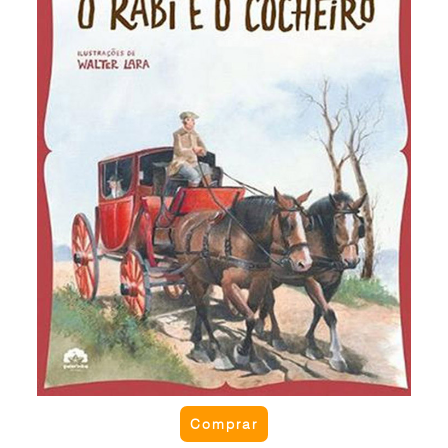
a pedido do cocheiro, o Rabi aceitou que
trocassem de papéis. O cocheiro só não esperava
ter que responder a perguntas de homens cultos
que encontravam. Como o Rabi e o cocheiro
resolveram o problema? Originalmente intitulado
“O rabi, o cocheiro e os anjos de Deus”.
Comprar