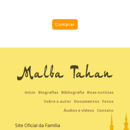
Comprar
A história da onça que queria acordar
cedo
Dona Onça não andava bem. Ela era capaz de
colocar a vida dos outros moradores da floresta
em risco se não mudasse de ares. O problema era
acordá-la para a viagem… Conto para crianças
com a finalidade de ensinar as vozes de diferentes
animais.
Início
Biografias
Bibliografia
Boas notícias
Sobre o autor
Documentos
Fotos
Áudios e vídeos
Contato
Site Oficial da Família