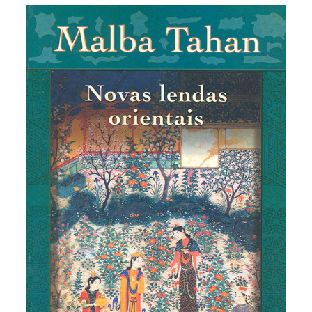
Novas lendas orientais
São lendas inspiradas no oriente, que misturam
fantasia, moral e sabedoria. Escritas com a
elegância de Malba Tahan, a obra reúne lendas
como “A primeira rúpia”, “O estratagema de Takla”,
“A fantasia do xeque”, “O domador de elefantes”,
“O problema dos dez mil dinares” e muitas outras.