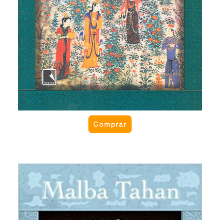
Comprar
Lendas do deserto
Em areias escaldantes do grande deserto,
pontilhadas de guerreiros beduínos, califas, vizires,
povoações humildes e palácios suntuosos se