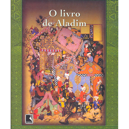
29 contos deste volume, estão narrativas como ”O
intérprete das corujas”, uma antiga lenda síria
sobre um rei perdulário, e ”A sombra do cavalo”,
sobre um homem assombrado por uma maldição.