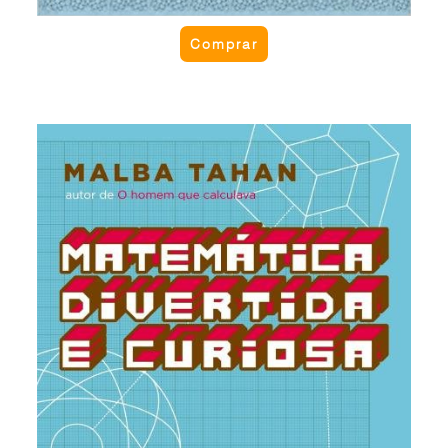
Comprar
Matemática divertida e curiosa
Uma das obras pioneiras da pedagogia de Malba
Tahan com recreações e curiosidades da
Matemática, que transformam a aridez dos
números em desafios e brincadeiras de raciocínio
claro e simples. Ideal para o professor de
Matemática do Ensino Fundamental. Apresenta o
famoso problema “Os sete navios de Laisant”.