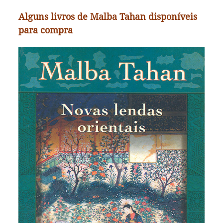
Alguns livros de Malba Tahan disponíveis
para compra
Novas lendas orientais
São lendas inspiradas no oriente, que misturam
fantasia, moral e sabedoria. Escritas com a
elegância de Malba Tahan, a obra reúne lendas
como “A primeira rúpia”, “O estratagema de Takla”,
“A fantasia do xeque”, “O domador de elefantes”,
“O problema dos dez mil dinares” e muitas outras.