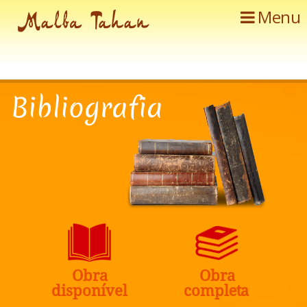
Menu
B
i
b
l
i
o
g
r
a
f
i
a
O
b
r
a
O
b
r
a
d
i
s
p
o
n
í
v
e
l
c
o
m
p
l
e
t
a