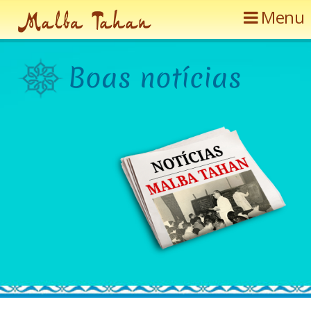
Menu
B
o
a
s
n
o
t
í
c
i
a
s